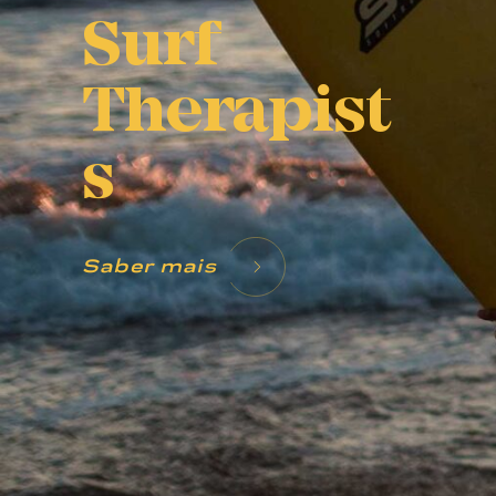
Surf
Therapist
s
Saber mais