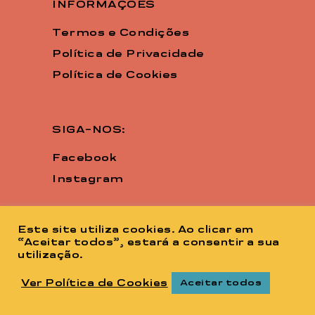
INFORMAÇÕES
Termos e Condições
Política de Privacidade
Política de Cookies
SIGA-NOS:
Facebook
Instagram
Este site utiliza cookies. Ao clicar em
CONTACTOS:
“Aceitar todos”, estará a consentir a sua
utilização.
Cascais:
Ver Política de Cookies
Aceitar todos
Edifício Cascais Surf Center –
Praia de Carcavelos 2775-604