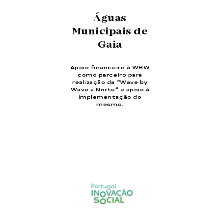
Águas
Municipais de
Gaia
Apoio financeiro à WBW
como parceiro para
realização da “Wave by
Wave a Norte” e apoio à
implementação do
mesmo.