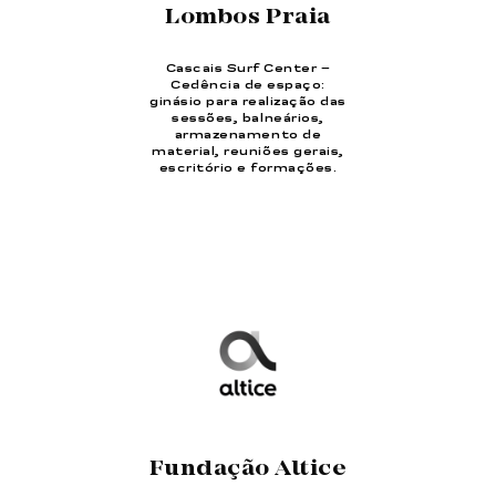
Lombos Praia
Cascais Surf Center –
Cedência de espaço:
ginásio para realização das
sessões, balneários,
armazenamento de
material, reuniões gerais,
escritório e formações.
Fundação Altice