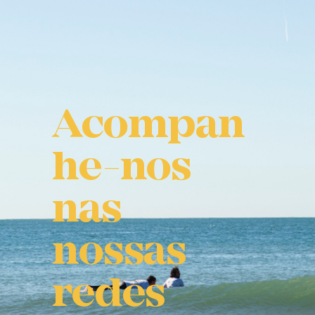
Acompan
he-nos
nas
nossas
redes